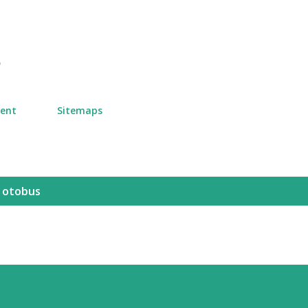
Skip to main content
n
ment
Sitemaps
l otobus