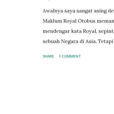
Awalnya saya sangat asing d
Maklum Royal Otobus memang s
mendengar kata Royal, sepint
sebuah Negara di Asia. Tetapi
Mekkah. Sejak awal tahun 20
SHARE
1 COMMENT
kawan kawan di komunitas A
yang berdomisili di Banda Ac
yang menarik tentunya rasa p
mendengar kata Royal. Gosi
bahwa Royal sedang dalam Kar
membuat saya enggan menant