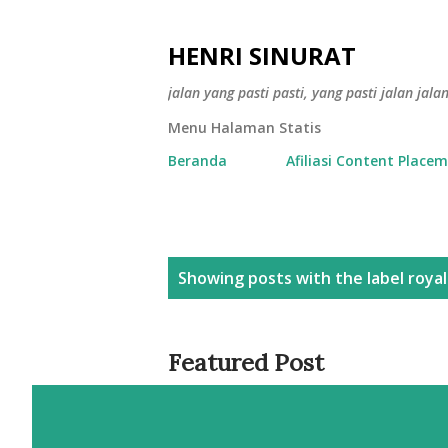
HENRI SINURAT
jalan yang pasti pasti, yang pasti jalan jala
Menu Halaman Statis
Beranda
Afiliasi Content Place
P
Showing posts with the label
roya
o
s
Featured Post
t
s