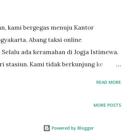
an, kami bergegas menuju Kantor
yakarta. Abang taksi online
Selalu ada keramahan di Jogja Istimewa.
ari stasiun. Kami tidak berkunjung ke
nkan ke penginapan yang terletak di
READ MORE
g Homestay Yogyakarta, nama penginapan
g kantor media, homestay ini menjadi
MORE POSTS
awan. Homestay ini menawarkan lokasi yang
 tempat wisata seperti Keraton
Powered by Blogger