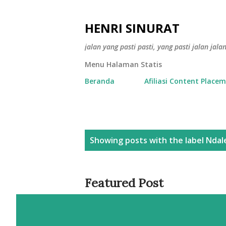
HENRI SINURAT
jalan yang pasti pasti, yang pasti jalan jala
Menu Halaman Statis
Beranda
Afiliasi Content Place
P
Showing posts with the label
Ndal
o
s
Featured Post
t
s