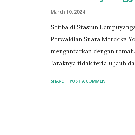
March 10, 2024
Setiba di Stasiun Lempuyang
Perwakilan Suara Merdeka Yog
mengantarkan dengan ramah. 
Jaraknya tidak terlalu jauh d
kantor media tersebut. Melai
SHARE
POST A COMMENT
seberangnya. Ndalem Diajen
tersebut. Terletak di seberan
pilihan strategis bagi wisat
ideal, dekat dengan berbagai