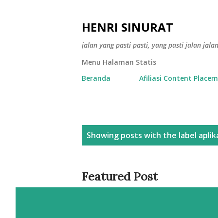
HENRI SINURAT
jalan yang pasti pasti, yang pasti jalan jala
Menu Halaman Statis
Beranda
Afiliasi Content Place
P
Showing posts with the label
aplik
o
s
Featured Post
t
s