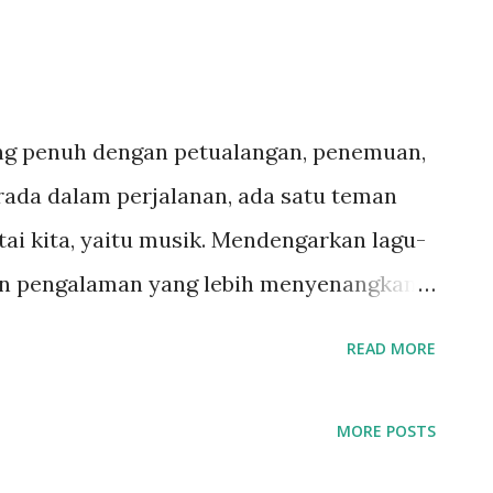
ng penuh dengan petualangan, penemuan,
erada dalam perjalanan, ada satu teman
tai kita, yaitu musik. Mendengarkan lagu-
an pengalaman yang lebih menyenangkan
i. Oleh karena itu, sebagai seorang
READ MORE
 untuk memiliki aplikasi musik yang handal
ikut ini adalah 5 aplikasi musik yang wajib
MORE POSTS
1. Spotify: Spotify adalah salah satu