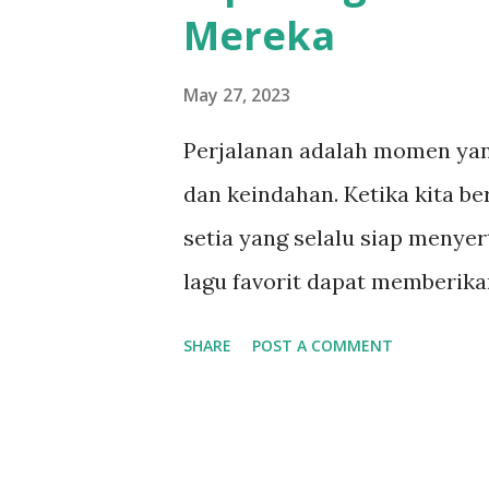
Mereka
May 27, 2023
Perjalanan adalah momen ya
dan keindahan. Ketika kita b
setia yang selalu siap menyer
lagu favorit dapat memberik
dan meningkatkan suasana hat
SHARE
POST A COMMENT
traveller, tidak ada salahnya
dan lengkap di gawai kita. Ber
dipasang oleh para traveller: 