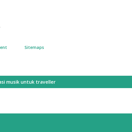
Skip to main content
n
ment
Sitemaps
asi musik untuk traveller