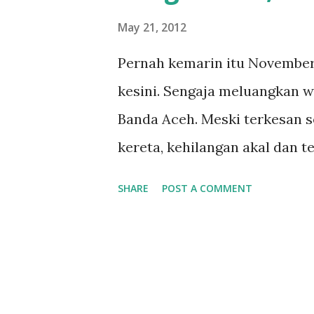
May 21, 2012
Pernah kemarin itu November
kesini. Sengaja meluangkan w
Banda Aceh. Meski terkesan s
kereta, kehilangan akal dan t
harganya sama dengan kereta 
SHARE
POST A COMMENT
Sampai Jogja memaksa Poltak (
juga Ilka Jansen si presiden g