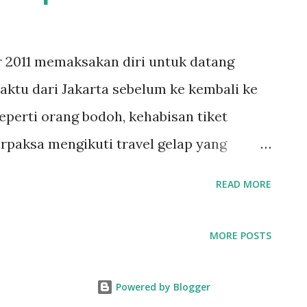
 2011 memaksakan diri untuk datang
aktu dari Jakarta sebelum ke kembali ke
eperti orang bodoh, kehabisan tiket
erpaksa mengikuti travel gelap yang
via Gambir. tapi biarlah itu semua.
READ MORE
lagi lagi jalan sama Poltak) dan Dhani
alau untuk berlari ke Borobudur.
MORE POSTS
Powered by Blogger