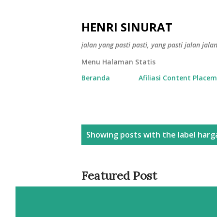
HENRI SINURAT
jalan yang pasti pasti, yang pasti jalan jala
Menu Halaman Statis
Beranda
Afiliasi Content Place
P
Showing posts with the label
harg
o
s
Featured Post
t
s