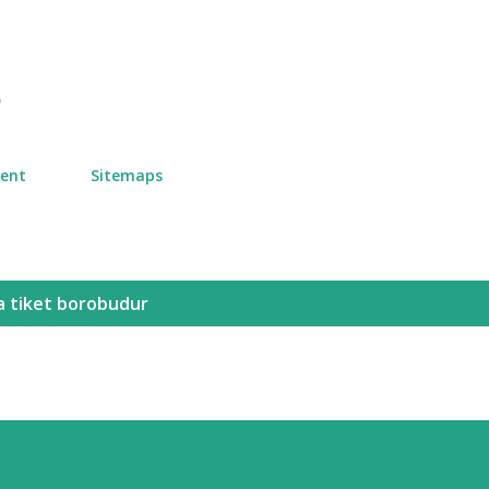
Skip to main content
n
ment
Sitemaps
a tiket borobudur