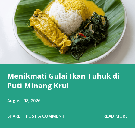
Menikmati Gulai Ikan Tuhuk di
Puti Minang Krui
August 08, 2026
SHARE
POST A COMMENT
READ MORE