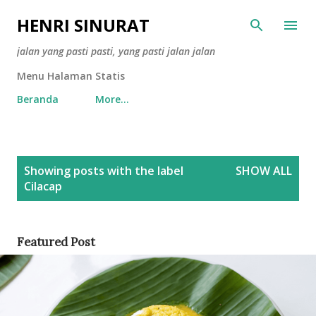
Skip to main content
HENRI SINURAT
jalan yang pasti pasti, yang pasti jalan jalan
Menu Halaman Statis
Beranda
More…
P
Showing posts with the label
SHOW ALL
o
Cilacap
s
t
s
Featured Post