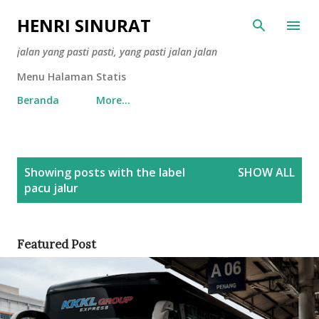
Skip to main content
HENRI SINURAT
jalan yang pasti pasti, yang pasti jalan jalan
Menu Halaman Statis
Beranda
More…
P
Showing posts with the label
SHOW ALL
o
pacu jalur
s
t
s
Featured Post