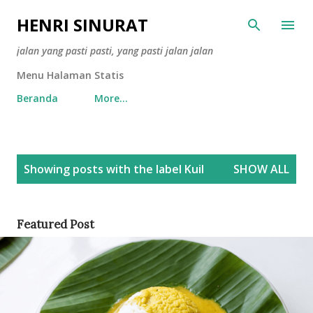
Skip to main content
HENRI SINURAT
jalan yang pasti pasti, yang pasti jalan jalan
Menu Halaman Statis
Beranda
More…
P
Showing posts with the label
Kuil
SHOW ALL
o
s
t
Featured Post
s