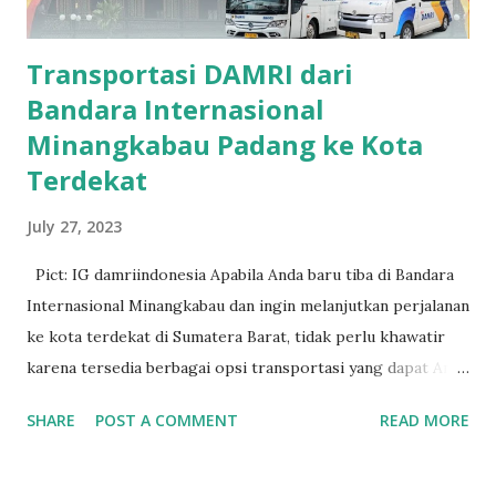
Transportasi DAMRI dari
Bandara Internasional
Minangkabau Padang ke Kota
Terdekat
July 27, 2023
Pict: IG damriindonesia Apabila Anda baru tiba di Bandara
Internasional Minangkabau dan ingin melanjutkan perjalanan
ke kota terdekat di Sumatera Barat, tidak perlu khawatir
karena tersedia berbagai opsi transportasi yang dapat Anda
pilih. Salah satu pilihan yang populer dan nyaman adalah
SHARE
POST A COMMENT
READ MORE
menggunakan layanan transportasi yang disediakan oleh
Perum Damri Sumbar. Dalam artikel ini, kami akan
memberikan informasi lengkap mengenai rute perjalanan