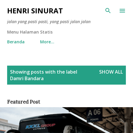
Skip to main content
HENRI SINURAT
jalan yang pasti pasti, yang pasti jalan jalan
Menu Halaman Statis
Beranda
More…
P
Showing posts with the label
SHOW ALL
o
Damri Bandara
s
t
s
Featured Post