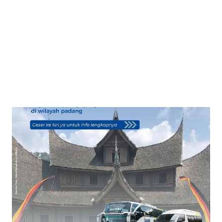
diakses di pintu utara Stasiun Kereta Cepat Halim. 2.
Keberagaman Intermoda: - Dengan kehadiran DAMRI, kini
terdapat tiga jenis transportasi yang dapat digunakan oleh
penumpang Kereta Cepat Whoosh. Selain DAMRI, sudah
ada Bus Tr...