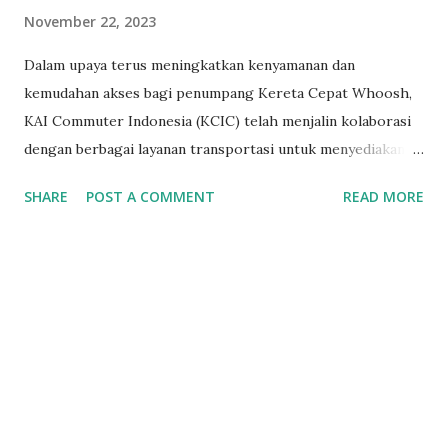
November 22, 2023
Dalam upaya terus meningkatkan kenyamanan dan
kemudahan akses bagi penumpang Kereta Cepat Whoosh,
KAI Commuter Indonesia (KCIC) telah menjalin kolaborasi
dengan berbagai layanan transportasi untuk menyediakan
intermoda yang lebih baik. Salah satu inisiatif terbaru adalah
SHARE
POST A COMMENT
READ MORE
kehadiran layanan DAMRI, yang dapat diakses dari dan
menuju Bandara Internasional Soekarno-Hatta melalui
Stasiun Kereta Cepat Halim. Ini menjadi langkah signifikan
dalam menyempurnakan pengalaman perjalanan dengan
menambahkan pilihan transportasi yang lebih beragam. 1.
Layanan DAMRI dari dan menuju Bandara Soekarno-Hatta:
- Angkutan DAMRI kini menjadi opsi transportasi tambahan
bagi penumpang yang ingin mengakses Bandara
Internasional Soekarno-Hatta. Layanan DAMRI dapat