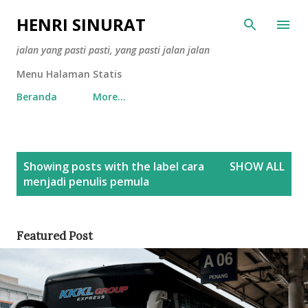
Skip to main content
HENRI SINURAT
jalan yang pasti pasti, yang pasti jalan jalan
Menu Halaman Statis
Beranda
More…
P
Showing posts with the label
cara
SHOW ALL
o
menjadi penulis pemula
s
t
s
Featured Post