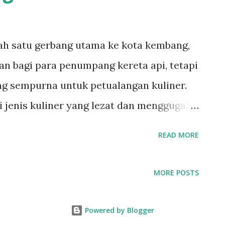
lah satu gerbang utama ke kota kembang,
n bagi para penumpang kereta api, tetapi
ng sempurna untuk petualangan kuliner.
ai jenis kuliner yang lezat dan menggugah
 Dari makanan tradisional hingga hidangan
READ MORE
kan beragam pilihan yang cocok untuk
. Fung's Kitchen Fung's Kitchen adalah
MORE POSTS
andung yang menawarkan masakan
erasa pas. Bahan-bahan terbaik dan
Powered by Blogger