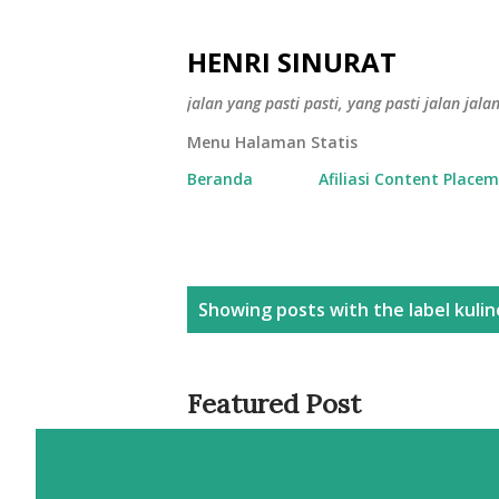
HENRI SINURAT
jalan yang pasti pasti, yang pasti jalan jala
Menu Halaman Statis
Beranda
Afiliasi Content Place
P
Showing posts with the label
kuli
o
s
Featured Post
t
s