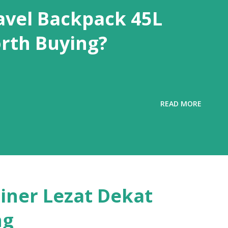
avel Backpack 45L
orth Buying?
READ MORE
liner Lezat Dekat
ng