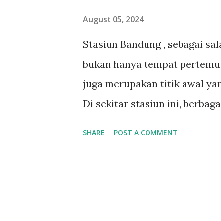
August 05, 2024
Stasiun Bandung , sebagai sa
bukan hanya tempat pertemua
juga merupakan titik awal ya
Di sekitar stasiun ini, berbag
selera siap untuk dijelajahi.
SHARE
POST A COMMENT
modern, kawasan ini menawar
memenuhi selera siapa saja. 1
hidden gem dekat Stasiun B
rumahan dengan bumbu yang t