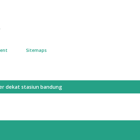
Skip to main content
n
ment
Sitemaps
ner dekat stasiun bandung