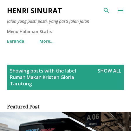
Skip to main content
HENRI SINURAT
jalan yang pasti pasti, yang pasti jalan jalan
Menu Halaman Statis
Beranda
More…
P
Showing posts with the label
SHOW ALL
o
Rumah Makan Kristen Gloria
s
Tarutung
t
s
Featured Post