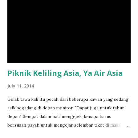
penerbangan. Pun sebaliknya dengan tiket mahal yang harus
dibayarkan dalam sekali penerbangan. Kebutuhan mendesak
dan mendadak kerap memaksa kita untuk mengeluarkan
uang yang tidak sedikit dalam sebuah perjalanan. Bagaimana
caranya mendapatkan tiket pesawat yang murah? Berikut ini
saya coba ceritakan bagaimana pengalaman saya dalam
berburu tiket pesawat yang murah.
Piknik Keliling Asia, Ya Air Asia
July 11, 2014
Gelak tawa kali itu pecah dari beberapa kawan yang sedang
asik begadang di depan monitor. "Dapat juga untuk tahun
depan". Sempat dalam hati mengejek, kenapa harus
bersusah payah untuk mengejar selembar tiket di masa
yang belum pasti kita berada disana? Datanglah jawab dari