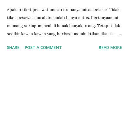
Apakah tiket pesawat murah itu hanya mitos belaka? Tidak,
tiket pesawat murah bukanlah hanya mitos. Pertanyaan ini
memang sering muncul di benak banyak orang. Tetapi tidak
sedikit kawan kawan yang berhasil membuktikan jika tiket
murah itu benar adanya. Bahkan saya beberapa kali turut
SHARE
POST A COMMENT
READ MORE
menikmati kegilaan tiket tiket murah domestik dan
mancanegara. Memang ada banyak mitos yang beredar
tentang tiket pesawat murah, tetapi fakta menunjukkan
bahwa tiket pesawat dengan harga terjangkau memang ada
dan dapat ditemukan. Harga tiket pesawat dipengaruhi oleh
berbagai faktor, seperti waktu pembelian, permintaan pada
rute tertentu, jarak tempuh, dan kebijakan tarif maskapai.
Dalam upaya untuk mendapatkan tiket pesawat murah, ada
beberapa langkah yang dapat diambil, seperti
membandingkan harga tiket dari berbagai situs dan aplikasi,