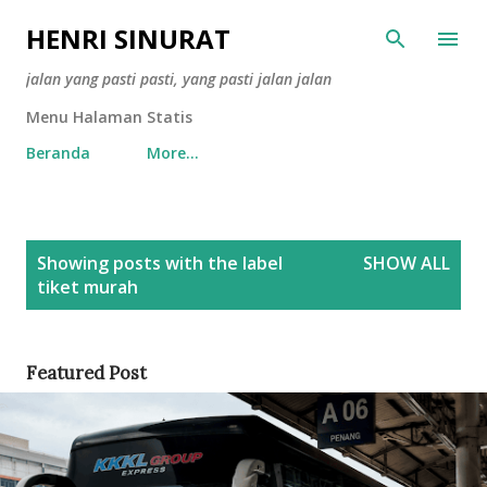
Skip to main content
HENRI SINURAT
jalan yang pasti pasti, yang pasti jalan jalan
Menu Halaman Statis
Beranda
More…
P
Showing posts with the label
SHOW ALL
o
tiket murah
s
t
s
Featured Post