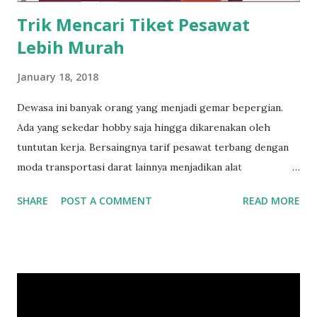
Trik Mencari Tiket Pesawat
Lebih Murah
January 18, 2018
Dewasa ini banyak orang yang menjadi gemar bepergian.
Ada yang sekedar hobby saja hingga dikarenakan oleh
tuntutan kerja. Bersaingnya tarif pesawat terbang dengan
moda transportasi darat lainnya menjadikan alat
transportasi udara menjadi pilihan. Pesawat terbang
SHARE
POST A COMMENT
READ MORE
menjanjikan kecepatan dalam sebuah perjalanan. Meski
belum semua kota di Indonesia ini dapat ditempuh melalui
jalur penerbangan. Akan tetapi kebanyakan daerah wisata di
Indonesia sudah lebih mudah diakses dari bandar udara.
Menjadi sebuah kebanggaan ketika kita harus merogoh
kocek yang minim untuk membeli sebuah tiket