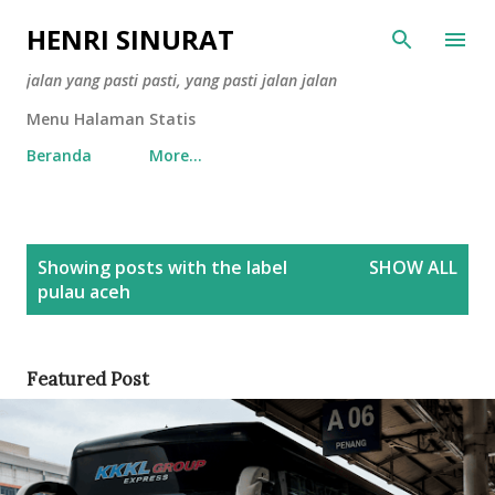
Skip to main content
HENRI SINURAT
jalan yang pasti pasti, yang pasti jalan jalan
Menu Halaman Statis
Beranda
More…
P
Showing posts with the label
SHOW ALL
o
pulau aceh
s
t
s
Featured Post