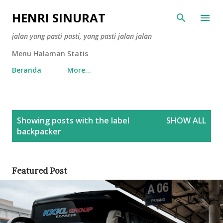
Skip to main content
HENRI SINURAT
jalan yang pasti pasti, yang pasti jalan jalan
Menu Halaman Statis
Beranda
More…
P
Showing posts with the label
SHOW ALL
o
backpacker
s
t
s
Featured Post