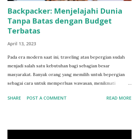
Backpacker: Menjelajahi Dunia
Tanpa Batas dengan Budget
Terbatas
April 13, 2023
Pada era modern saat ini, traveling atau bepergian sudah
menjadi salah satu kebutuhan bagi sebagian besar
masyarakat. Banyak orang yang memilih untuk bepergian
sebagai cara untuk memperluas wawasan, menikmati
pengalaman baru, dan menghilangkan kejenuhan dalam
SHARE
POST A COMMENT
READ MORE
kehidupan sehari-hari. Salah satu jenis traveling yang
semakin populer akhir-akhir ini adalah backpacking. Apa Itu
Backpacker? Backpacker adalah sebutan bagi seseorang
yang melakukan perjalanan dengan membawa ransel atau tas
punggung sebagai sarana untuk membawa barang bawaan.