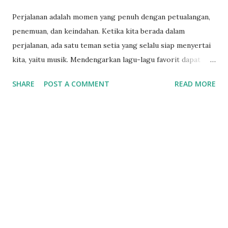
Perjalanan adalah momen yang penuh dengan petualangan,
penemuan, dan keindahan. Ketika kita berada dalam
perjalanan, ada satu teman setia yang selalu siap menyertai
kita, yaitu musik. Mendengarkan lagu-lagu favorit dapat
memberikan pengalaman yang lebih menyenangkan dan
SHARE
POST A COMMENT
READ MORE
meningkatkan suasana hati. Oleh karena itu, sebagai
seorang traveller, tidak ada salahnya untuk memiliki aplikasi
musik yang handal dan lengkap di gawai kita. Berikut ini
adalah 5 aplikasi musik yang wajib dipasang oleh para
traveller: 1. Spotify: Spotify adalah salah satu platform
streaming musik terpopuler di dunia. Dengan jutaan lagu
dari berbagai genre dan artis, traveller dapat menemukan
musik yang sesuai dengan suasana hati atau tema perjalanan
mereka. Selain itu, Spotify juga menyediakan fitur playlist
yang dapat disesuaikan dengan selera musik kita. Traveller