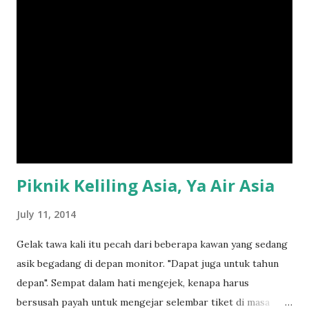
Backpacker biasanya melakukan perjalanan dengan cara
yang lebih sederhana dan hemat, seperti menggunakan
transportasi umum, menginap di hostel atau homestay, dan
mencari makanan di tempat-tempat yang murah.
Backpacking biasanya dilakukan dalam waktu yang relatif
lama, dengan tujuan untuk menjelajahi berbagai tempat dan
mendapatkan pengalaman yang berbeda dari kehidupan
sehari-hari. Alasan Popularitas Backpacking Backpacking
semakin populer karena banyaknya o...
Piknik Keliling Asia, Ya Air Asia
July 11, 2014
Gelak tawa kali itu pecah dari beberapa kawan yang sedang
asik begadang di depan monitor. "Dapat juga untuk tahun
depan". Sempat dalam hati mengejek, kenapa harus
bersusah payah untuk mengejar selembar tiket di masa