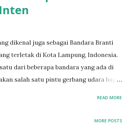
Inten
ang dikenal juga sebagai Bandara Branti
ng terletak di Kota Lampung, Indonesia.
satu dari beberapa bandara yang ada di
kan salah satu pintu gerbang udara bagi
jungi kota Lampung. Sejarah Bandara
READ MORE
en II didirikan pada tahun 1939 oleh
 dengan nama Stadsvliegveld
MORE POSTS
, bandara tersebut hanya digunakan untuk