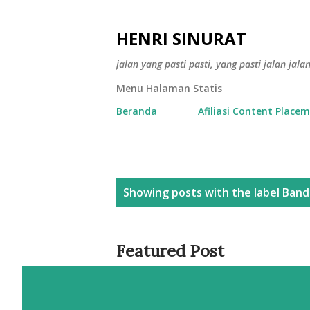
HENRI SINURAT
jalan yang pasti pasti, yang pasti jalan jala
Menu Halaman Statis
Beranda
Afiliasi Content Place
P
Showing posts with the label
Band
o
s
Featured Post
t
s