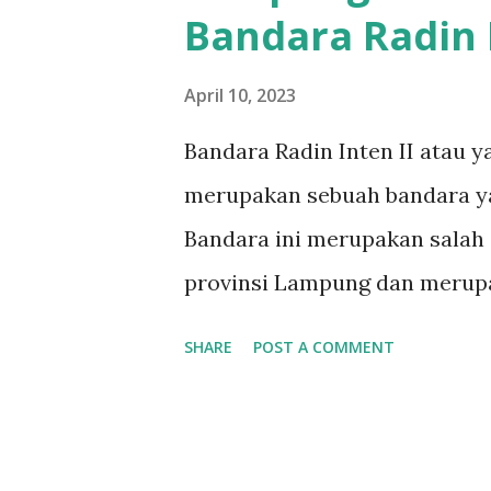
Bandara Radin 
April 10, 2023
Bandara Radin Inten II atau y
merupakan sebuah bandara ya
Bandara ini merupakan salah 
provinsi Lampung dan merupa
wisatawan yang ingin mengun
SHARE
POST A COMMENT
Radin Inten Bandara Radin Int
pemerintah kolonial Belanda
Tanjungkarang. Pada saat itu