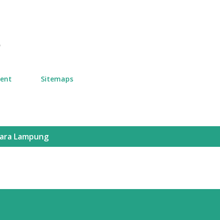
Skip to main content
n
ment
Sitemaps
ara Lampung