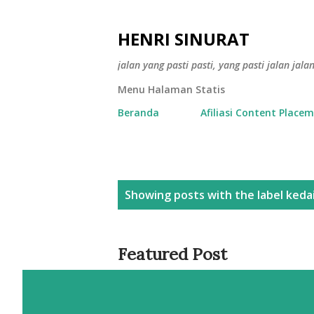
HENRI SINURAT
jalan yang pasti pasti, yang pasti jalan jala
Menu Halaman Statis
Beranda
Afiliasi Content Place
P
Showing posts with the label
kedai
o
s
Featured Post
t
s