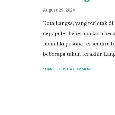
August 29, 2024
Kota Langsa, yang terletak di
sepopuler beberapa kota besar
memiliki pesona tersendiri, t
beberapa tahun terakhir, Lan
coffeeshop yang menawarkan 
SHARE
POST A COMMENT
nyaman. Berikut adalah 10 co
Anda kunjungi. 1. Station Co
Premium Langsa adalah tempa
Dengan suasana yang cozy, c