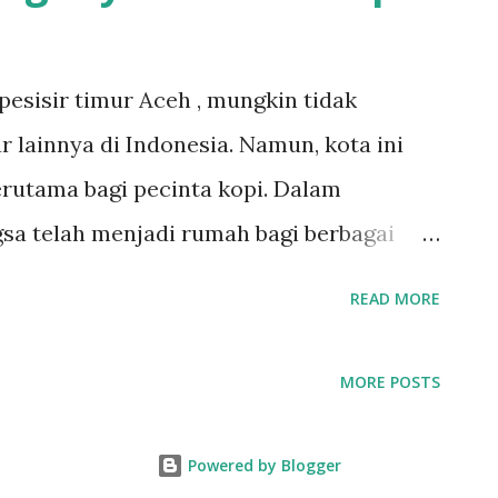
 pesisir timur Aceh , mungkin tidak
 lainnya di Indonesia. Namun, kota ini
erutama bagi pecinta kopi. Dalam
gsa telah menjadi rumah bagi berbagai
beragam cita rasa kopi dan suasana yang
READ MORE
ffeeshop terbaik di Kota Langsa yang wajib
ffee Premium Langsa Station Coffee
MORE POSTS
t yang selalu ramai oleh pengunjung.
offeeshop ini menawarkan berbagai
Powered by Blogger