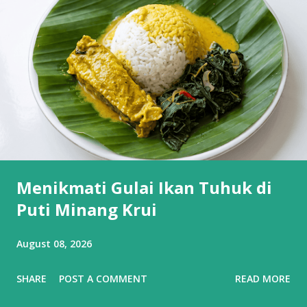
Menikmati Gulai Ikan Tuhuk di
Puti Minang Krui
August 08, 2026
SHARE
POST A COMMENT
READ MORE