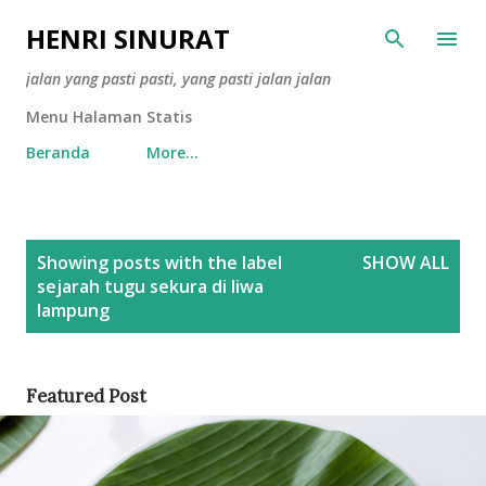
Skip to main content
HENRI SINURAT
jalan yang pasti pasti, yang pasti jalan jalan
Menu Halaman Statis
Beranda
More…
P
Showing posts with the label
SHOW ALL
o
sejarah tugu sekura di liwa
s
lampung
t
s
Featured Post