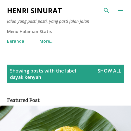
Skip to main content
HENRI SINURAT
jalan yang pasti pasti, yang pasti jalan jalan
Menu Halaman Statis
Beranda
More…
P
Showing posts with the label
SHOW ALL
o
dayak kenyah
s
t
s
Featured Post