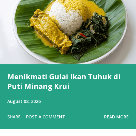
Menikmati Gulai Ikan Tuhuk di
Puti Minang Krui
August 08, 2026
SHARE
POST A COMMENT
READ MORE