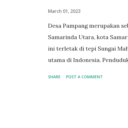
March 01, 2023
Desa Pampang merupakan seb
Samarinda Utara, kota Samari
ini terletak di tepi Sungai 
utama di Indonesia. Pendudu
dari suku Dayak, yang terken
SHARE
POST A COMMENT
mereka. Desa Pampang konon b
Dayak Kenyah dari Apokayan 
pada tahun 1967. Desa Pamp
yang indah, yang meliputi hu