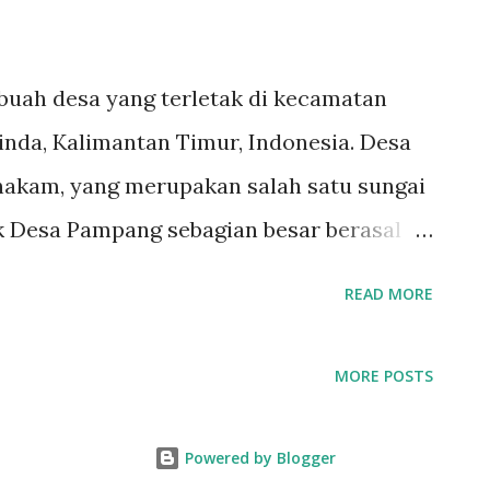
uah desa yang terletak di kecamatan
nda, Kalimantan Timur, Indonesia. Desa
Mahakam, yang merupakan salah satu sungai
k Desa Pampang sebagian besar berasal
al dengan adat dan kebiasaan tradisional
READ MORE
erdiri dari hasil bermigrasinya suku
Kabupaten Bulungan, Kalimantan Utara
MORE POSTS
ang terkenal dengan pemandangannya
tan yang hijau dan pemandangan tepi
Powered by Blogger