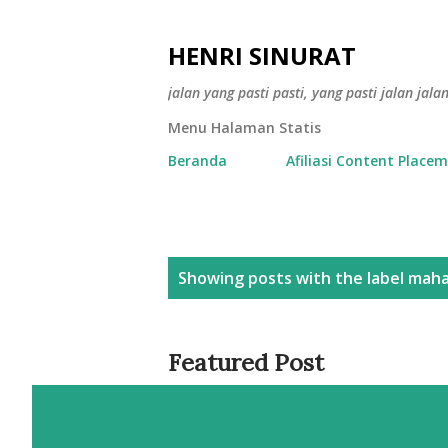
HENRI SINURAT
jalan yang pasti pasti, yang pasti jalan jala
Menu Halaman Statis
Beranda
Afiliasi Content Place
P
Showing posts with the label
mah
o
s
Featured Post
t
s