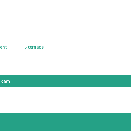
Skip to main content
n
ment
Sitemaps
akam