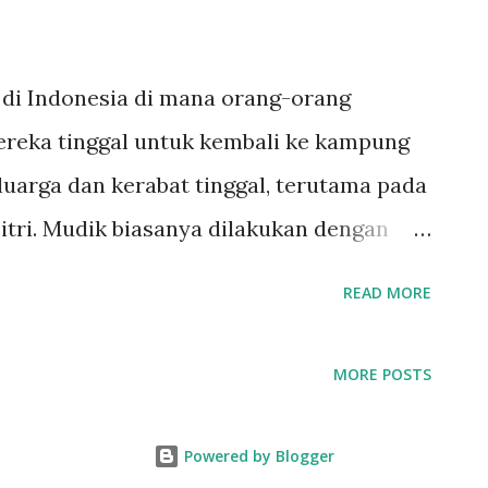
 di Indonesia di mana orang-orang
reka tinggal untuk kembali ke kampung
uarga dan kerabat tinggal, terutama pada
Fitri. Mudik biasanya dilakukan dengan
m seperti bus, kereta api, atau pesawat
READ MORE
yang menggunakan kendaraan pribadi
udik dianggap sebagai momen yang penting
MORE POSTS
tuk berkumpul dan merayakan hari raya
ntik dengan oleh oleh Lebaran . Mudik
Powered by Blogger