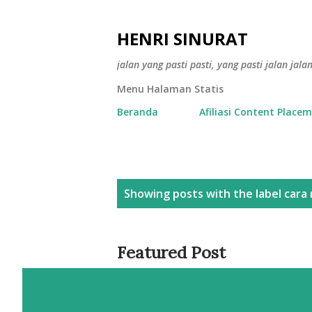
HENRI SINURAT
jalan yang pasti pasti, yang pasti jalan jala
Menu Halaman Statis
Beranda
Afiliasi Content Place
P
Showing posts with the label
cara
o
s
Featured Post
t
s