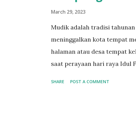
March 29, 2023
Mudik adalah tradisi tahunan
meninggalkan kota tempat me
halaman atau desa tempat kel
saat perayaan hari raya Idul 
menggunakan transportasi umu
SHARE
POST A COMMENT
terbang, meskipun ada juga 
seperti mobil atau motor. M
bagi keluarga dan kerabat un
bersama-sama. Mudik juga ide