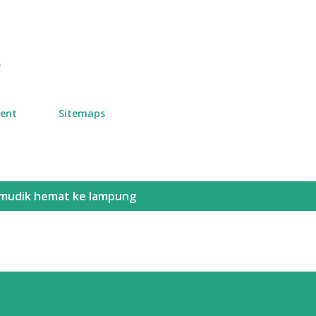
Skip to main content
n
ment
Sitemaps
 mudik hemat ke lampung