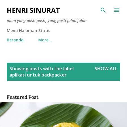
Skip to main content
HENRI SINURAT
jalan yang pasti pasti, yang pasti jalan jalan
Menu Halaman Statis
Beranda
More…
P
Showing posts with the label
SHOW ALL
o
aplikasi untuk backpacker
s
t
s
Featured Post