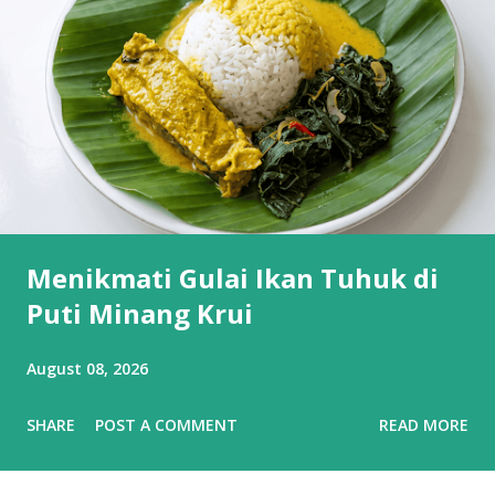
Menikmati Gulai Ikan Tuhuk di
Puti Minang Krui
August 08, 2026
SHARE
POST A COMMENT
READ MORE